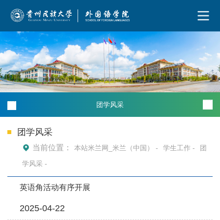
团学风采
团学风采
当前位置：
本站米兰网_米兰（中国） -
学生工作 -
团
学风采 -
英语角活动有序开展
2025-04-22